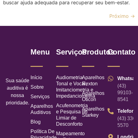
buscar ajuda adequada para recuperar seu bem-estar.
Próximo
→
Menu
Serviços
Produtos
Contato
Início
Audiometria
Aparelhos
Whatsa
Sua saúde
Tonal e Vocal,
Rexton
(43)
Sobre
auditiva é
Imitanciometria e
99103-
Aparelhos
nossa
Impedanciometria
Serviços
Oticon
8541
prioridade.
Acufenometria
Aparelhos
Aparelhos
Telefone
e Pesquisa do
Auditivos
Starkey
Limiar de
(43) 3367
Blog
Desconforto
5570
Política De
Mapeamento
Londrin
Privacidade