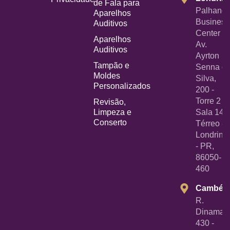
de Fala para
Palhano
Aparelhos
Business
Auditivos
Center -
Aparelhos
Av.
Auditivos
Ayrton
Tampão e
Senna d
Moldes
Silva,
Personalizados
200 -
Torre 2 -
Revisão,
Limpeza e
Sala 14
Conserto
Térreo -
Londrina
- PR,
86050-
460
Cambé
R.
Dinamarc
430 -