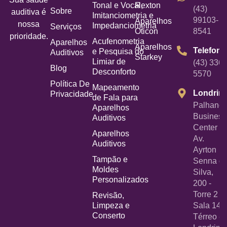
Tonal e Vocal,
Rexton
(43)
Sobre
auditiva é
Imitanciometria e
99103-
Aparelhos
nossa
Impedanciometria
Serviços
Oticon
8541
prioridade.
Acufenometria
Aparelhos
Aparelhos
Telefone
e Pesquisa do
Auditivos
Starkey
Limiar de
(43) 3367
Blog
Desconforto
5570
Política De
Mapeamento
Londrin
Privacidade
de Fala para
Palhano
Aparelhos
Business
Auditivos
Center -
Aparelhos
Av.
Auditivos
Ayrton
Tampão e
Senna d
Moldes
Silva,
Personalizados
200 -
Torre 2 -
Revisão,
Limpeza e
Sala 14
Conserto
Térreo -