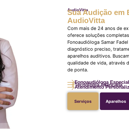
AudioVitta
Sua Audição em 
AudioVitta
Com mais de 24 anos de exp
oferece soluções completas 
Fonoaudióloga Samar Fadel 
diagnóstico preciso, tratam
aparelhos auditivos. Busca
qualidade de vida, através
de ponta.
Fonoaudióloga Especial
Tecnologia Avançada
Atendimento Personali
Serviços
Aparelhos