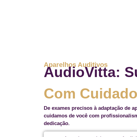
Aparelhos Auditivos
AudioVitta: S
Com Cuidado
De exames precisos à adaptação de ap
cuidamos de você com profissionalis
dedicação.