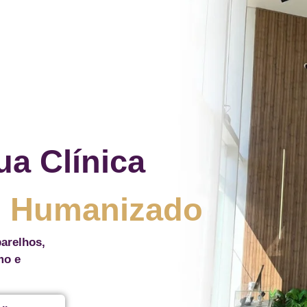
ua Clínica
 Humanizado
arelhos,
mo e