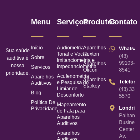
Menu
Serviços
Produtos
Contato
Início
Audiometria
Aparelhos
Whatsa
Sua saúde
Tonal e Vocal,
Rexton
(43)
Sobre
auditiva é
Imitanciometria e
99103-
Aparelhos
nossa
Impedanciometria
Serviços
Oticon
8541
prioridade.
Acufenometria
Aparelhos
Aparelhos
Telefone
e Pesquisa do
Auditivos
Starkey
Limiar de
(43) 3367
Blog
Desconforto
5570
Política De
Mapeamento
Londrin
Privacidade
de Fala para
Palhano
Aparelhos
Business
Auditivos
Center -
Aparelhos
Av.
Auditivos