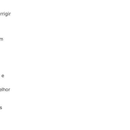
rigir
am
 e
elhor
s