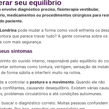
rar seu equilíbrio
envolve diagnóstico preciso, fisioterapia vestibular,
ário, medicamentos ou procedimentos cirúrgicos para res
 do paciente.
 Londrina
pode mudar a forma como você enfrenta os desa
 tontura que parece travar tudo? A gente conversa sobre os
na com mais segurança.
 seus sintomas
irinto do ouvido interno, responsável pelo equilíbrio do co
tar sintomas como tontura, vertigem, sensação de instab
e forma súbita e interferir muito na rotina.
da a controlar a
postura e o movimento
. Quando ele não
conflitantes, causando desequilíbrio. Existem várias caus
mas, problemas circulatórios e até condições autoimunes.
 buscar o diagnóstico correto. Muitas pessoas confunde
edade. Por isso, consultar um especialista em