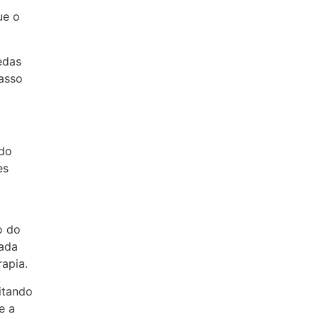
ue o
edas
asso
do
es
o do
zada
apia.
itando
e a