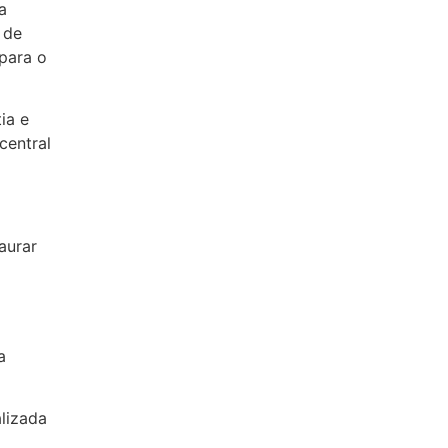
a
 de
 para o
ia e
central
aurar
a
lizada