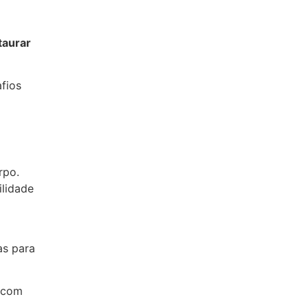
taurar
fios
rpo.
ilidade
as para
m com