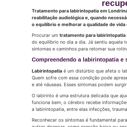
recupe
Tratamento para labirintopatia em Londrina 
reabilitação audiológica e, quando necess
o equilíbrio e melhorar a qualidade de vida
Procurar um
tratamento para labirintopatia
do equilíbrio no dia a dia. Já sentiu aquela
sintomas e caminhos para retomar sua roti
Compreendendo a labirintopatia e
Labirintopatia
é um distúrbio que afeta o lab
Quem sofre com essa condição pode apresen
e até náuseas. Esses sintomas podem surgir d
O labirinto é uma estrutura delicada que aju
funciona bem, o cérebro recebe informações 
a labirintopatia, entre elas infecções, trau
Reconhecer os sintomas é fundamental para
outras doenças, como pressão baixa ou ansi