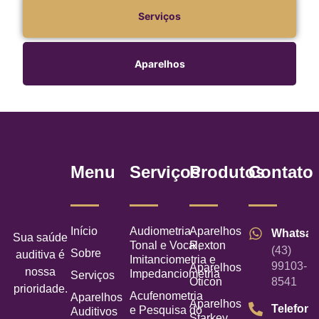
Serviços
Aparelhos
Menu
Serviços
Produtos
Contato
Início
Audiometria
Aparelhos
Whatsa
Sua saúde
Tonal e Vocal,
Rexton
(43)
Sobre
auditiva é
Imitanciometria e
99103-
Aparelhos
nossa
Impedanciometria
Serviços
Oticon
8541
prioridade.
Acufenometria
Aparelhos
Aparelhos
Telefone
e Pesquisa do
Auditivos
Starkey