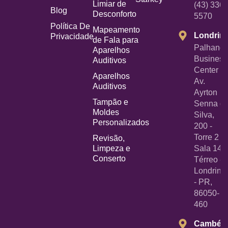
Limiar de
(43) 3367
Blog
Desconforto
5570
Política De
Mapeamento
Londrin
Privacidade
de Fala para
Palhano
Aparelhos
Business
Auditivos
Center -
Aparelhos
Av.
Auditivos
Ayrton
Tampão e
Senna d
Moldes
Silva,
Personalizados
200 -
Torre 2 -
Revisão,
Limpeza e
Sala 14
Conserto
Térreo -
Londrina
- PR,
86050-
460
Cambé