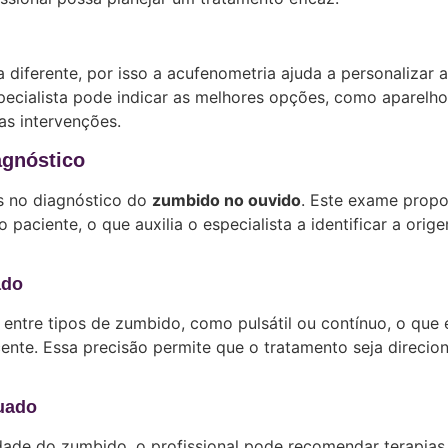
diferente, por isso a acufenometria ajuda a personalizar 
pecialista pode indicar as melhores opções, como aparelh
as intervenções.
agnóstico
s no diagnóstico do
zumbido no ouvido
. Este exame propo
aciente, o que auxilia o especialista a identificar a orig
ado
 entre tipos de zumbido, como pulsátil ou contínuo, o que 
ente. Essa precisão permite que o tratamento seja direcio
quado
dade do zumbido, o profissional pode recomendar terapias