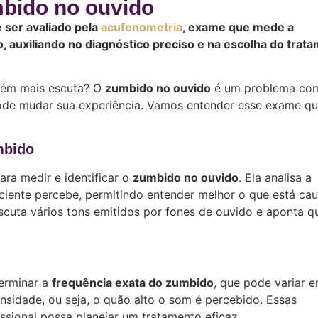
bido no ouvido
ser avaliado pela
acufenometria
, exame que mede a
, auxiliando no diagnóstico preciso e na escolha do trat
uém mais escuta? O
zumbido no ouvido
é um problema co
ode mudar sua experiência. Vamos entender esse exame qu
mbido
ra medir e identificar o
zumbido no ouvido
. Ela analisa a
ciente percebe, permitindo entender melhor o que está ca
cuta vários tons emitidos por fones de ouvido e aponta q
terminar a
frequência exata do zumbido
, que pode variar e
nsidade, ou seja, o quão alto o som é percebido. Essas
ssional possa planejar um tratamento eficaz.