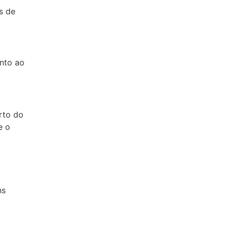
s de
nto ao
rto do
e o
ns