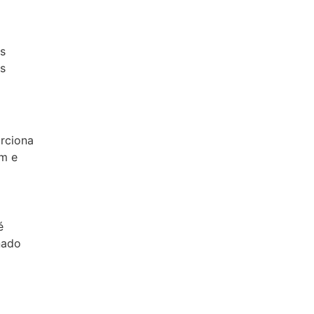
as
os
rciona
em e
é
nado