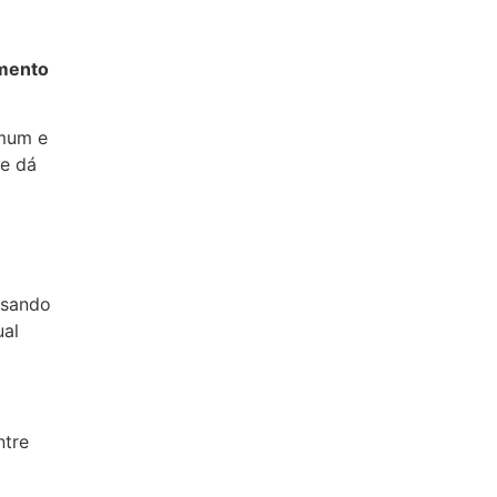
amento
mum e
e dá
usando
ual
ntre