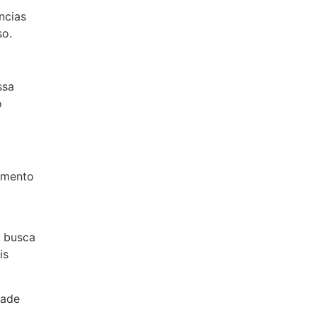
ncias
so.
ssa
o
tamento
a busca
is
dade