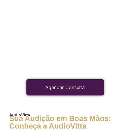
Agendar Consulta
AudioVitta
Sua Audição em Boas Mãos:
Conheça a AudioVitta