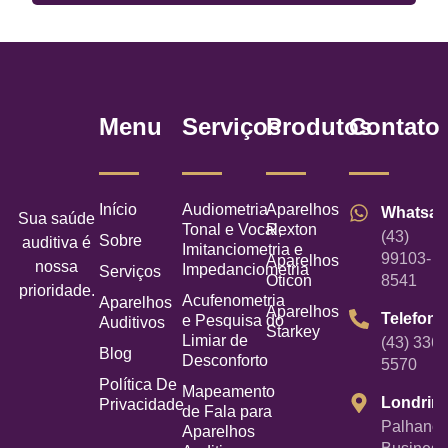
Menu
Serviços
Produtos
Contato
Início
Audiometria
Aparelhos
Whatsa
Sua saúde
Tonal e Vocal,
Rexton
(43)
Sobre
auditiva é
Imitanciometria e
99103-
Aparelhos
nossa
Impedanciometria
Serviços
Oticon
8541
prioridade.
Acufenometria
Aparelhos
Aparelhos
Telefone
e Pesquisa do
Auditivos
Starkey
Limiar de
(43) 3367
Blog
Desconforto
5570
Política De
Mapeamento
Londrin
Privacidade
de Fala para
Palhano
Aparelhos