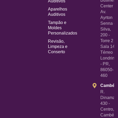
Business
Auditivos
Center -
Aparelhos
Av.
Auditivos
Ayrton
Tampão e
Senna d
Moldes
Silva,
Personalizados
200 -
Torre 2 -
Revisão,
Limpeza e
Sala 14
Conserto
Térreo -
Londrina
- PR,
86050-
460
Cambé
R.
Dinamarc
430 -
Centro,
Cambé -