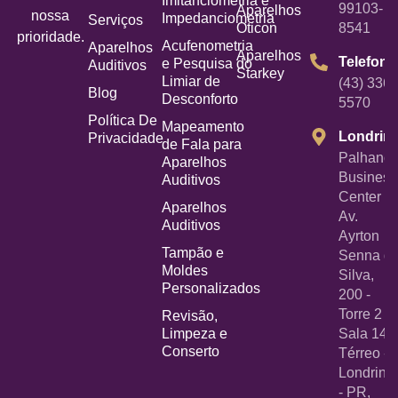
Imitanciometria e
99103-
Aparelhos
nossa
Impedanciometria
Serviços
Oticon
8541
prioridade.
Acufenometria
Aparelhos
Aparelhos
Telefone
e Pesquisa do
Auditivos
Starkey
Limiar de
(43) 3367
Blog
Desconforto
5570
Política De
Mapeamento
Londrin
Privacidade
de Fala para
Palhano
Aparelhos
Business
Auditivos
Center -
Aparelhos
Av.
Auditivos
Ayrton
Tampão e
Senna d
Moldes
Silva,
Personalizados
200 -
Torre 2 -
Revisão,
Limpeza e
Sala 14
Conserto
Térreo -
Londrina
- PR,