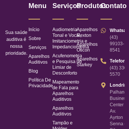
Menu
Serviços
Produtos
Contato
Início
Audiometria
Aparelhos
Whatsa
Sua saúde
Tonal e Vocal,
Rexton
(43)
Sobre
auditiva é
Imitanciometria e
99103-
Aparelhos
nossa
Impedanciometria
Serviços
Oticon
8541
prioridade.
Acufenometria
Aparelhos
Aparelhos
Telefone
e Pesquisa do
Auditivos
Starkey
Limiar de
(43) 3367
Blog
Desconforto
5570
Política De
Mapeamento
Londrin
Privacidade
de Fala para
Palhano
Aparelhos
Business
Auditivos
Center -
Aparelhos
Av.
Auditivos
Ayrton
Tampão e
Senna d
Moldes