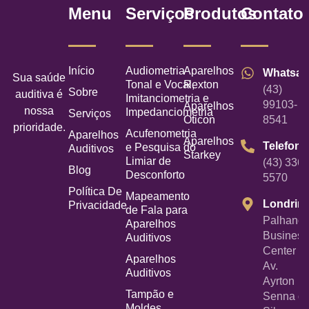
Menu
Serviços
Produtos
Contato
Início
Audiometria
Aparelhos
Whatsa
Sua saúde
Tonal e Vocal,
Rexton
(43)
Sobre
auditiva é
Imitanciometria e
99103-
Aparelhos
nossa
Impedanciometria
Serviços
Oticon
8541
prioridade.
Acufenometria
Aparelhos
Aparelhos
Telefone
e Pesquisa do
Auditivos
Starkey
Limiar de
(43) 3367
Blog
Desconforto
5570
Política De
Mapeamento
Londrin
Privacidade
de Fala para
Palhano
Aparelhos
Business
Auditivos
Center -
Aparelhos
Av.
Auditivos
Ayrton
Tampão e
Senna d
Moldes