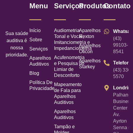
Menu
Serviços
Produtos
Contato
Início
Audiometria
Aparelhos
Whatsa
Sua saúde
Tonal e Vocal,
Rexton
(43)
Sobre
auditiva é
Imitanciometria e
99103-
Aparelhos
nossa
Impedanciometria
Serviços
Oticon
8541
prioridade.
Acufenometria
Aparelhos
Aparelhos
Telefone
e Pesquisa do
Auditivos
Starkey
Limiar de
(43) 3367
Blog
Desconforto
5570
Política De
Mapeamento
Londrin
Privacidade
de Fala para
Palhano
Aparelhos
Business
Auditivos
Center -
Aparelhos
Av.
Auditivos
Ayrton
Tampão e
Senna d
Moldes