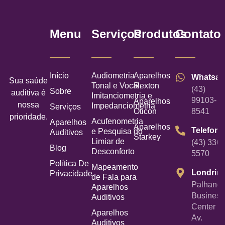
Menu
Serviços
Produtos
Contato
Início
Audiometria
Aparelhos
Whatsa
Sua saúde
Tonal e Vocal,
Rexton
(43)
Sobre
auditiva é
Imitanciometria e
99103-
Aparelhos
nossa
Impedanciometria
Serviços
Oticon
8541
prioridade.
Acufenometria
Aparelhos
Aparelhos
Telefone
e Pesquisa do
Auditivos
Starkey
Limiar de
(43) 3367
Blog
Desconforto
5570
Política De
Mapeamento
Londrin
Privacidade
de Fala para
Palhano
Aparelhos
Business
Auditivos
Center -
Aparelhos
Av.
Auditivos