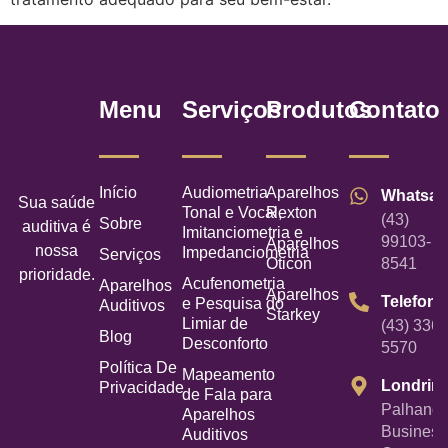
Menu
Serviços
Produtos
Contato
Início
Audiometria
Aparelhos
Whatsa
Sua saúde
Tonal e Vocal,
Rexton
(43)
Sobre
auditiva é
Imitanciometria e
99103-
Aparelhos
nossa
Impedanciometria
Serviços
Oticon
8541
prioridade.
Acufenometria
Aparelhos
Aparelhos
Telefone
e Pesquisa do
Auditivos
Starkey
Limiar de
(43) 3367
Blog
Desconforto
5570
Política De
Mapeamento
Londrin
Privacidade
de Fala para
Palhano
Aparelhos
Business
Auditivos