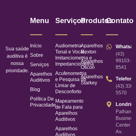
Menu
Serviços
Produtos
Contato
Início
Audiometria
Aparelhos
Whatsa
Sua saúde
Tonal e Vocal,
Rexton
(43)
Sobre
auditiva é
Imitanciometria e
99103-
Aparelhos
nossa
Impedanciometria
Serviços
Oticon
8541
prioridade.
Acufenometria
Aparelhos
Aparelhos
Telefone
e Pesquisa do
Auditivos
Starkey
Limiar de
(43) 3367
Blog
Desconforto
5570
Política De
Mapeamento
Londrin
Privacidade
de Fala para
Palhano
Aparelhos
Business
Auditivos
Center -
Aparelhos
Av.
Auditivos