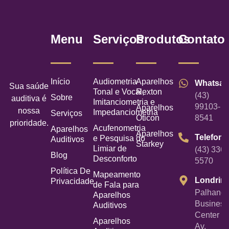
Menu
Serviços
Produtos
Contato
Início
Audiometria
Aparelhos
Whatsa
Sua saúde
Tonal e Vocal,
Rexton
(43)
Sobre
auditiva é
Imitanciometria e
99103-
Aparelhos
nossa
Impedanciometria
Serviços
Oticon
8541
prioridade.
Acufenometria
Aparelhos
Aparelhos
Telefone
e Pesquisa do
Auditivos
Starkey
Limiar de
(43) 3367
Blog
Desconforto
5570
Política De
Mapeamento
Londrin
Privacidade
de Fala para
Palhano
Aparelhos
Business
Auditivos
Center -
Aparelhos
Av.