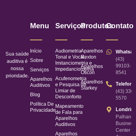
Menu
Serviços
Produtos
Contato
Início
Audiometria
Aparelhos
Whatsa
Sua saúde
Tonal e Vocal,
Rexton
(43)
Sobre
auditiva é
Imitanciometria e
99103-
Aparelhos
nossa
Impedanciometria
Serviços
Oticon
8541
prioridade.
Acufenometria
Aparelhos
Aparelhos
Telefone
e Pesquisa do
Auditivos
Starkey
Limiar de
(43) 3367
Blog
Desconforto
5570
Política De
Mapeamento
Londrin
Privacidade
de Fala para
Palhano
Aparelhos
Business
Auditivos
Center -
Aparelhos