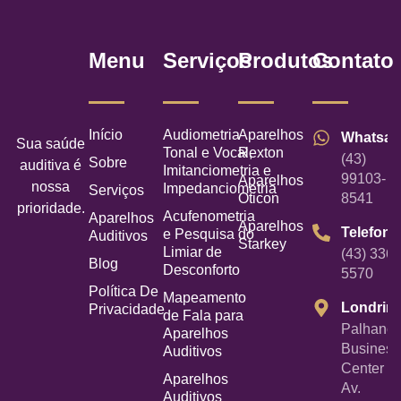
Menu
Serviços
Produtos
Contato
Início
Audiometria
Aparelhos
Whatsa
Sua saúde
Tonal e Vocal,
Rexton
(43)
Sobre
auditiva é
Imitanciometria e
99103-
Aparelhos
nossa
Impedanciometria
Serviços
Oticon
8541
prioridade.
Acufenometria
Aparelhos
Aparelhos
Telefone
e Pesquisa do
Auditivos
Starkey
Limiar de
(43) 3367
Blog
Desconforto
5570
Política De
Mapeamento
Londrin
Privacidade
de Fala para
Palhano
Aparelhos
Business
Auditivos
Center -
Aparelhos
Av.
Auditivos