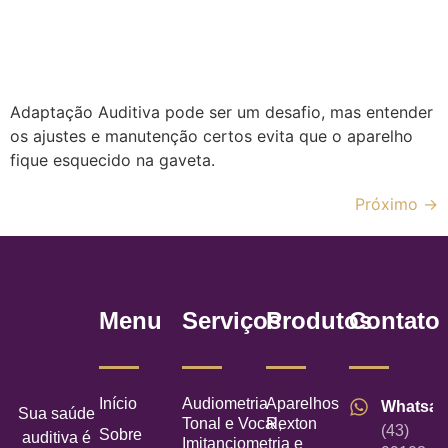
Adaptação Auditiva pode ser um desafio, mas entender
os ajustes e manutenção certos evita que o aparelho
fique esquecido na gaveta.
Próximo
→
Menu
Serviços
Produtos
Contato
Início
Audiometria
Aparelhos
Whatsa
Sua saúde
Tonal e Vocal,
Rexton
(43)
Sobre
auditiva é
Imitanciometria e