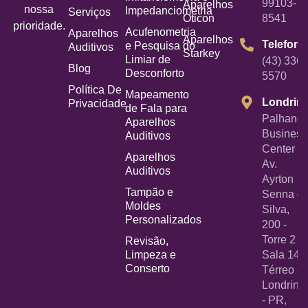
99103-
Aparelhos
nossa
Impedanciometria
Serviços
Oticon
8541
prioridade.
Acufenometria
Aparelhos
Aparelhos
Telefone
e Pesquisa do
Auditivos
Starkey
Limiar de
(43) 3367
Blog
Desconforto
5570
Política De
Mapeamento
Londrin
Privacidade
de Fala para
Palhano
Aparelhos
Business
Auditivos
Center -
Aparelhos
Av.
Auditivos
Ayrton
Tampão e
Senna d
Moldes
Silva,
Personalizados
200 -
Torre 2 -
Revisão,
Limpeza e
Sala 14
Conserto
Térreo -
Londrina
- PR,