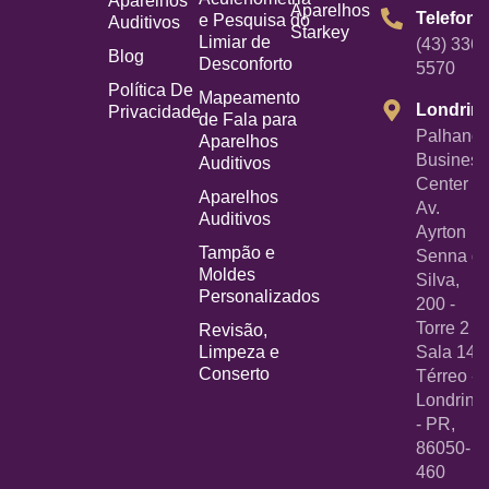
Aparelhos
Aparelhos
Telefone
e Pesquisa do
Auditivos
Starkey
Limiar de
(43) 3367
Blog
Desconforto
5570
Política De
Mapeamento
Londrin
Privacidade
de Fala para
Palhano
Aparelhos
Business
Auditivos
Center -
Aparelhos
Av.
Auditivos
Ayrton
Tampão e
Senna d
Moldes
Silva,
Personalizados
200 -
Torre 2 -
Revisão,
Limpeza e
Sala 14
Conserto
Térreo -
Londrina
- PR,
86050-
460