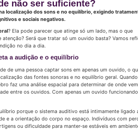
de não ser suficiente?
na localização dos sons e no equilíbrio, exigindo tratame
itivos e sociais negativos.
eral
? Ela pode parecer que atinge só um lado, mas o que
atenção? Será que tratar só um ouvido basta? Vamos refle
dição no dia a dia.
eta a audição e o equilíbrio
ade de uma pessoa captar sons em apenas um ouvido, o q
ocalização das fontes sonoras e no equilíbrio geral. Quando
ro faz uma análise espacial para determinar de onde vem
dade entre os ouvidos. Com apenas um ouvido funcionand
ilíbrio porque o sistema auditivo está intimamente ligado 
dade e a orientação do corpo no espaço. Indivíduos com per
vertigens ou dificuldade para manter-se estáveis em ambient