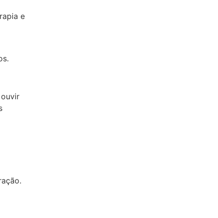
rapia e
os.
 ouvir
s
ração.