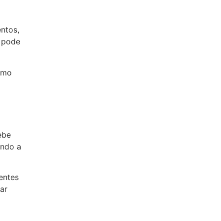
ntos,
o pode
smo
ebe
ando a
entes
ar