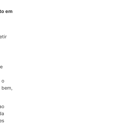
nto em
tir
ue
 o
o bem,
ao
da
es