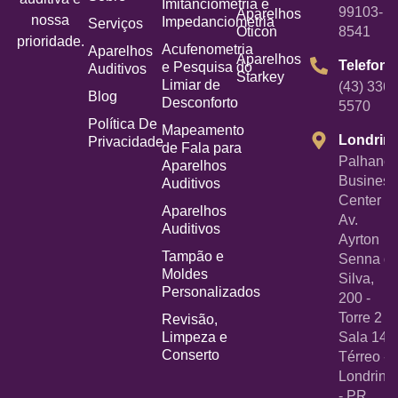
Imitanciometria e
99103-
Aparelhos
nossa
Impedanciometria
Serviços
Oticon
8541
prioridade.
Acufenometria
Aparelhos
Aparelhos
Telefone
e Pesquisa do
Auditivos
Starkey
Limiar de
(43) 3367
Blog
Desconforto
5570
Política De
Mapeamento
Londrin
Privacidade
de Fala para
Palhano
Aparelhos
Business
Auditivos
Center -
Aparelhos
Av.
Auditivos
Ayrton
Tampão e
Senna d
Moldes
Silva,
Personalizados
200 -
Torre 2 -
Revisão,
Limpeza e
Sala 14
Conserto
Térreo -
Londrina
- PR,