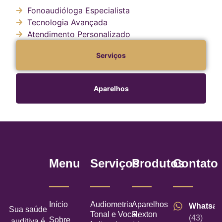
Fonoaudióloga Especialista
Tecnologia Avançada
Atendimento Personalizado
Serviços
Aparelhos
Menu
Serviços
Produtos
Contato
Início
Audiometria
Aparelhos
Whatsa
Sua saúde
Tonal e Vocal,
Rexton
(43)
Sobre
auditiva é