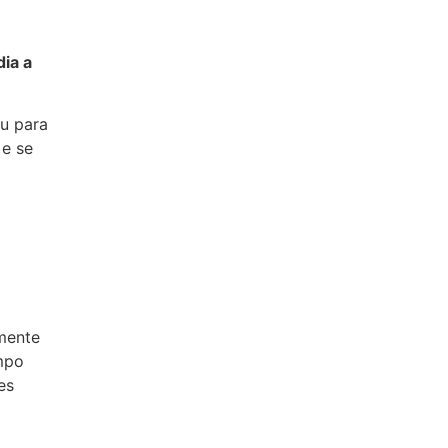
ia a
u para
 e se
mente
mpo
es