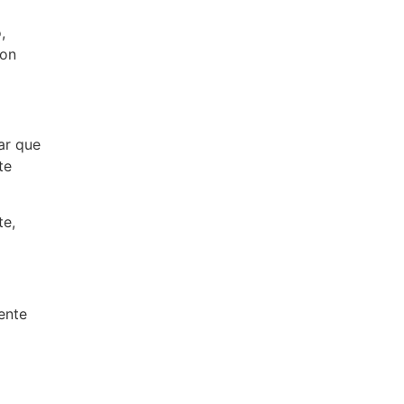
,
con
ar que
te
te,
ente