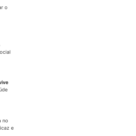
ar o
s
ocial
ive
aúde
a no
icaz e