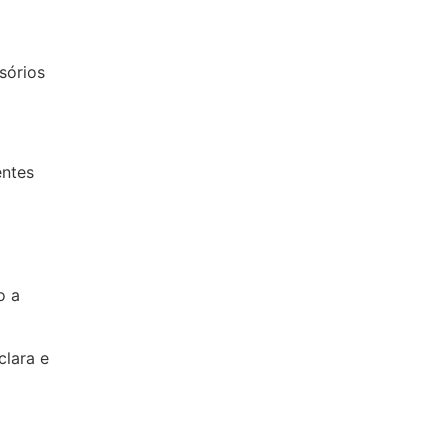
sórios
entes
o a
clara e