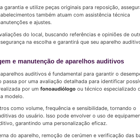
 garantia e utilize peças originais para reposição, assegu
stabelecimentos também atuam com assistência técnica
manutenções e ajustes.
 avaliações do local, buscando referências e opiniões de out
 segurança na escolha e garantirá que seu aparelho auditiv
gem e manutenção de aparelhos auditivos
parelhos auditivos é fundamental para garantir o desemp
ho passa por uma avaliação detalhada para identificar possí
 realizada por um
fonoaudiólogo
ou técnico especializado 
da modelo.
ros como volume, frequência e sensibilidade, tornando o
ditivas do usuário. Isso pode envolver o uso de equipame
tivo, garantindo uma personalização eficaz.
erna do aparelho, remoção de cerúmen e verificação das ba