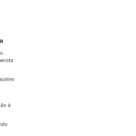
da
 o
hecida
ajustes
ção à
indo