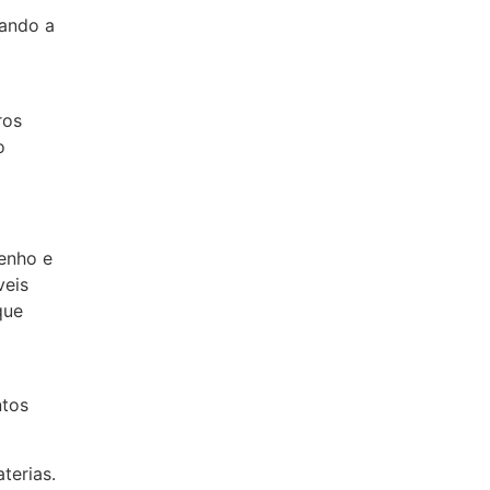
rando a
ros
o
enho e
veis
que
ntos
terias.