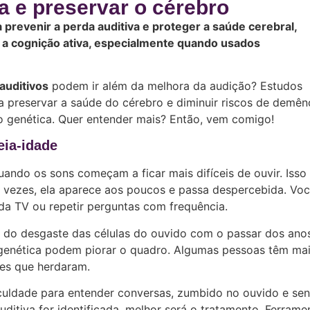
 e preservar o cérebro
prevenir a perda auditiva e proteger a saúde cerebral,
a cognição ativa, especialmente quando usados
auditivos
podem ir além da melhora da audição? Estudos
 preservar a saúde do cérebro e diminuir riscos de demênc
 genética. Quer entender mais? Então, vem comigo!
eia-idade
ando os sons começam a ficar mais difíceis de ouvir. Isso
as vezes, ela aparece aos poucos e passa despercebida. Vo
da TV ou repetir perguntas com frequência.
 do desgaste das células do ouvido com o passar dos anos
é genética podem piorar o quadro. Algumas pessoas têm ma
nes que herdaram.
ficuldade para entender conversas, zumbido no ouvido e se
itiva for identificada, melhor será o tratamento. Ferrame