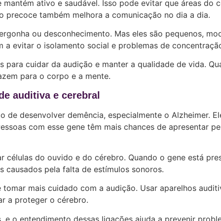
e mantém ativo e saudável. Isso pode evitar que áreas do 
o precoce também melhora a comunicação no dia a dia.
 vergonha ou desconhecimento. Mas eles são pequenos, mo
am a evitar o isolamento social e problemas de concentraçã
s para cuidar da audição e manter a qualidade de vida. Qu
azem para o corpo e a mente.
e auditiva e cerebral
o de desenvolver demência, especialmente o Alzheimer. El
 Pessoas com esse gene têm mais chances de apresentar pe
 células do ouvido e do cérebro. Quando o gene está pres
s causados pela falta de estímulos sonoros.
tomar mais cuidado com a audição. Usar aparelhos auditi
r a proteger o cérebro.
 e o entendimento dessas ligações ajuda a prevenir prob