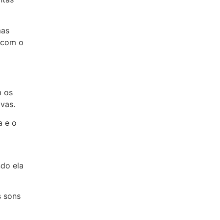
mas
 com o
m os
vas.
a e o
ndo ela
s sons