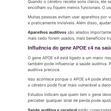
Quando o cérebro recebe sons claros, ele s
encolham ou fiquem menos funcionais. O us
Muitas pessoas evitam usar aparelhos por
e praticamente invisíveis. Além disso, ajud
Aparelhos auditivos
são aliados importante
mais cedo forem usados, mais benefícios tr
Influência do gene APOE ε4 na saúd
O gene APOE ε4 está ligado a um maior risc
também pode influenciar a saúde auditiva.
auditiva precoce.
Isso acontece porque o APOE ε4 pode afetar
o cérebro pode ficar mais vulnerável a dano
Estudos indicam que quem tem o gene deve 
perceber qualquer sinal de perda pode ajuda
Saúde auditiva e cerebral
estão conectadas,