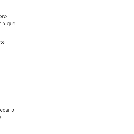
bro
r o que
te
meçar o
o