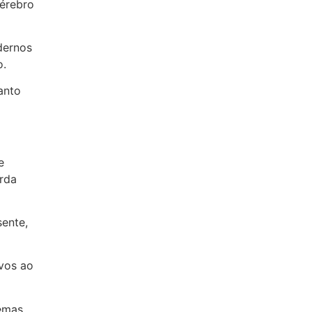
cérebro
dernos
o.
anto
e
rda
ente,
vos ao
lemas