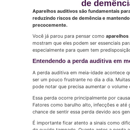
de demência
Aparelhos auditivos são fundamentais para 
reduzindo riscos de demência e mantendo 
precocemente.
Você já parou para pensar como
aparelhos 
mostram que eles podem ser essenciais para
especialmente para quem tem predisposição
Entendendo a perda auditiva em m
A perda auditiva em meia-idade acontece qu
ser um pouco frustrante no dia a dia. Muit
pode notar que precisa aumentar o volume 
Essa perda ocorre principalmente por causa
Fatores como barulho alto, infecções e at
chance de sentir essa perda devido aos ge
É importante ficar atento a sinais como di
de ouvido tampado. Quanto antes a perda aud