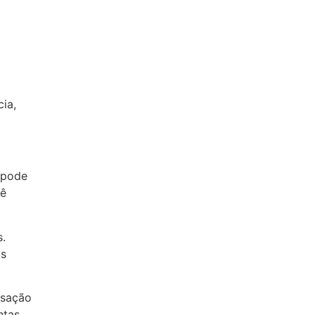
ia,
 pode
cê
.
is
nsação
ntas