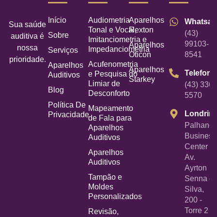
Início
Audiometria
Aparelhos
Whatsa
Sua saúde
Tonal e Vocal,
Rexton
(43)
Sobre
auditiva é
Imitanciometria e
99103-
Aparelhos
nossa
Impedanciometria
Serviços
Oticon
8541
prioridade.
Acufenometria
Aparelhos
Aparelhos
Telefone
e Pesquisa do
Auditivos
Starkey
Limiar de
(43) 3367
Blog
Desconforto
5570
Política De
Mapeamento
Londrin
Privacidade
de Fala para
Palhano
Aparelhos
Business
Auditivos
Center -
Aparelhos
Av.
Auditivos
Ayrton
Tampão e
Senna d
Moldes
Silva,
Personalizados
200 -
Torre 2 -
Revisão,