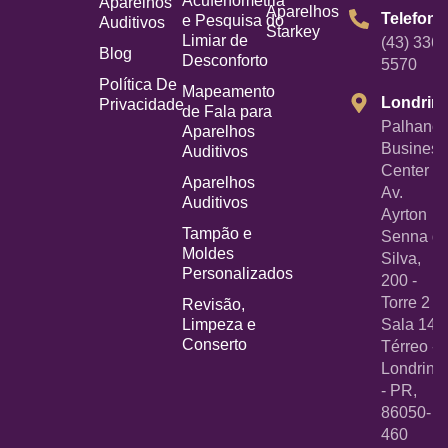
Acufenometria
Aparelhos
Aparelhos
Telefone
e Pesquisa do
Auditivos
Starkey
Limiar de
(43) 3367
Blog
Desconforto
5570
Política De
Mapeamento
Londrin
Privacidade
de Fala para
Palhano
Aparelhos
Business
Auditivos
Center -
Aparelhos
Av.
Auditivos
Ayrton
Tampão e
Senna d
Moldes
Silva,
Personalizados
200 -
Torre 2 -
Revisão,
Limpeza e
Sala 14
Conserto
Térreo -
Londrina
- PR,
86050-
460