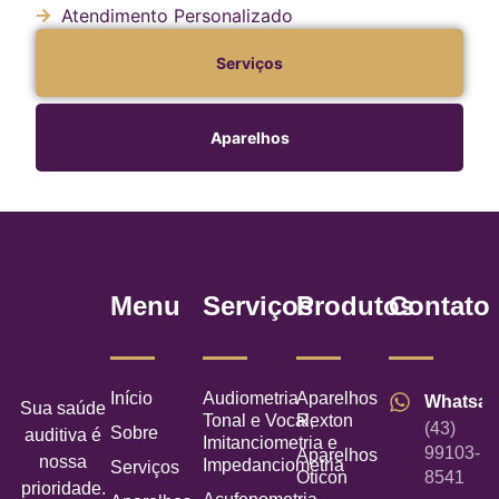
Atendimento Personalizado
Serviços
Aparelhos
Menu
Serviços
Produtos
Contato
Início
Audiometria
Aparelhos
Whatsa
Sua saúde
Tonal e Vocal,
Rexton
(43)
Sobre
auditiva é
Imitanciometria e
99103-
Aparelhos
nossa
Impedanciometria
Serviços
Oticon
8541
prioridade.