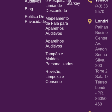
Telefone
e Pesquisa do
Auditivos
Starkey
Limiar de
(43) 3367
Blog
Desconforto
5570
Política De
Mapeamento
Londrin
Privacidade
de Fala para
Palhano
Aparelhos
Business
Auditivos
Center -
Aparelhos
Av.
Auditivos
Ayrton
Tampão e
Senna d
Moldes
Silva,
Personalizados
200 -
Torre 2 -
Revisão,
Limpeza e
Sala 14
Conserto
Térreo -
Londrina
- PR,
86050-
460