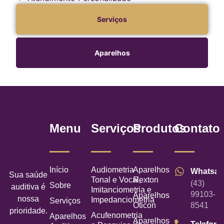
Serviços
Aparelhos
Menu
Serviços
Produtos
Contato
Início
Audiometria
Aparelhos
Whatsa
Sua saúde
Tonal e Vocal,
Rexton
(43)
Sobre
auditiva é
Imitanciometria e
99103-
Aparelhos
nossa
Impedanciometria
Serviços
Oticon
8541
prioridade.
Acufenometria
Aparelhos
Aparelhos