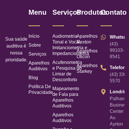
Menu
Serviços
Produtos
Contato
Início
Audiometria
Aparelhos
Whatsa
Sua saúde
Tonal e Vocal,
Rexton
(43)
Sobre
auditiva é
Imitanciometria e
99103-
Aparelhos
nossa
Impedanciometria
Serviços
Oticon
8541
prioridade.
Acufenometria
Aparelhos
Aparelhos
Telefone
e Pesquisa do
Auditivos
Starkey
Limiar de
(43) 3367
Blog
Desconforto
5570
Política De
Mapeamento
Londrin
Privacidade
de Fala para
Palhano
Aparelhos
Business
Auditivos
Center -
Aparelhos
Av.
Auditivos
Ayrton