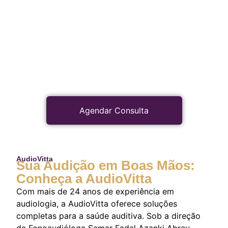
Agendar Consulta
AudioVitta
Sua Audição em Boas Mãos:
Conheça a AudioVitta
Com mais de 24 anos de experiência em
audiologia, a AudioVitta oferece soluções
completas para a saúde auditiva. Sob a direção
da Fonoaudióloga Samar Fadel Azanki Abreu,