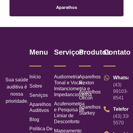
Aparelhos
Menu
Serviços
Produtos
Contato
Início
Audiometria
Aparelhos
Whatsa
Sua saúde
Tonal e Vocal,
Rexton
(43)
Sobre
auditiva é
Imitanciometria e
99103-
Aparelhos
nossa
Impedanciometria
Serviços
Oticon
8541
prioridade.
Acufenometria
Aparelhos
Aparelhos
Telefone
e Pesquisa do
Auditivos
Starkey
Limiar de
(43) 3367
Blog
Desconforto
5570
Política De
Mapeamento