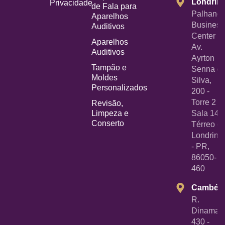
Londrin
Privacidade
de Fala para
Palhano
Aparelhos
Business
Auditivos
Center -
Aparelhos
Av.
Auditivos
Ayrton
Tampão e
Senna d
Moldes
Silva,
Personalizados
200 -
Torre 2 -
Revisão,
Limpeza e
Sala 14
Conserto
Térreo -
Londrina
- PR,
86050-
460
Cambé
R.
Dinamarc
430 -