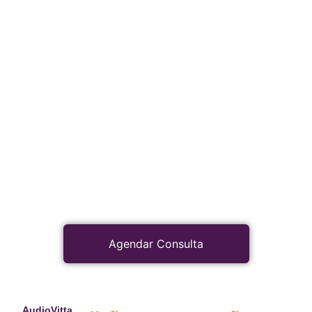
Agendar Consulta
AudioVitta