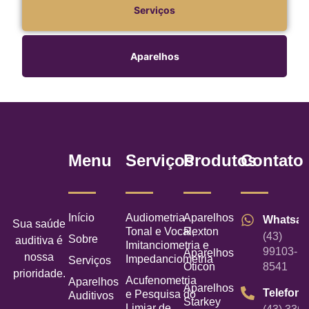
Serviços
Aparelhos
Menu
Serviços
Produtos
Contato
Início
Audiometria
Aparelhos
Whatsa
Sua saúde
Tonal e Vocal,
Rexton
(43)
Sobre
auditiva é
Imitanciometria e
99103-
Aparelhos
nossa
Impedanciometria
Serviços
Oticon
8541
prioridade.
Acufenometria
Aparelhos
Aparelhos
Telefone
e Pesquisa do
Auditivos
Starkey
Limiar de