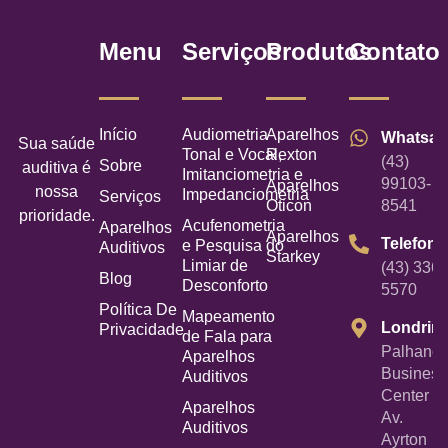
Menu
Serviços
Produtos
Contato
Início
Audiometria
Aparelhos
Whatsa
Sua saúde
Tonal e Vocal,
Rexton
(43)
Sobre
auditiva é
Imitanciometria e
99103-
Aparelhos
nossa
Impedanciometria
Serviços
Oticon
8541
prioridade.
Acufenometria
Aparelhos
Aparelhos
Telefone
e Pesquisa do
Auditivos
Starkey
Limiar de
(43) 3367
Blog
Desconforto
5570
Política De
Mapeamento
Londrin
Privacidade
de Fala para
Palhano
Aparelhos
Business
Auditivos
Center -
Aparelhos
Av.
Auditivos
Ayrton