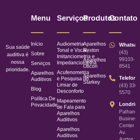
Menu
Serviços
Produtos
Contato
Início
Audiometria
Aparelhos
Whatsa
Sua saúde
Tonal e Vocal,
Rexton
(43)
Sobre
auditiva é
Imitanciometria e
99103-
Aparelhos
nossa
Impedanciometria
Serviços
Oticon
8541
prioridade.
Acufenometria
Aparelhos
Aparelhos
Telefone
e Pesquisa do
Auditivos
Starkey
Limiar de
(43) 3367
Blog
Desconforto
5570
Política De
Mapeamento
Londrin
Privacidade
de Fala para
Palhano
Aparelhos
Business
Auditivos
Center -
Aparelhos
Av.
Auditivos
Ayrton