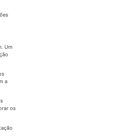
ções
m. Um
ação
os
m a
es
orar os
ntação