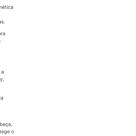
nética
as.
ara
a
 a
y,
da
beça,
tege o