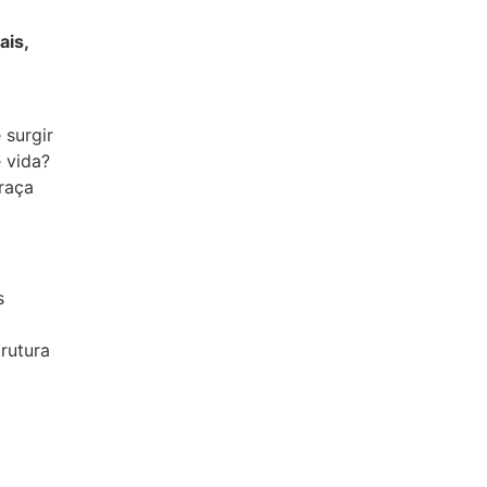
ais,
surgir
 vida?
raça
s
rutura