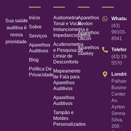
Início
Audiometria
Aparelhos
Whatsa
Sua saúde
Tonal e Vocal,
Rexton
(43)
Sobre
auditiva é
Imitanciometria e
99103-
Aparelhos
nossa
Impedanciometria
Serviços
Oticon
8541
prioridade.
Acufenometria
Aparelhos
Aparelhos
Telefone
e Pesquisa do
Auditivos
Starkey
Limiar de
(43) 3367
Blog
Desconforto
5570
Política De
Mapeamento
Londrin
Privacidade
de Fala para
Palhano
Aparelhos
Business
Auditivos
Center -
Aparelhos
Av.
Auditivos
Ayrton
Tampão e
Senna d
Moldes
Silva,
Personalizados
200 -