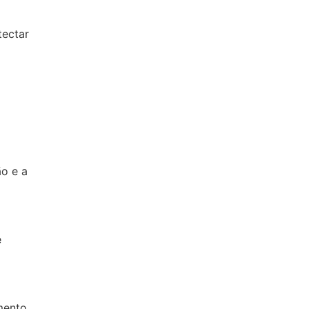
tectar
ão e a
e
mento