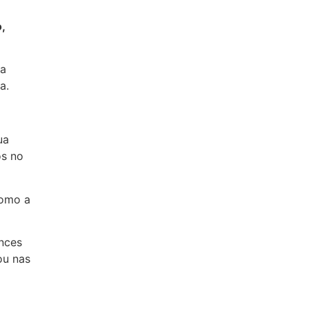
,
sa
a.
ua
os no
como a
nces
ou nas