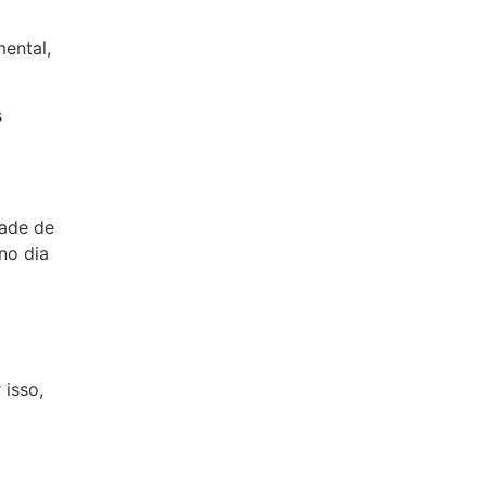
mental,
s
dade de
no dia
 isso,