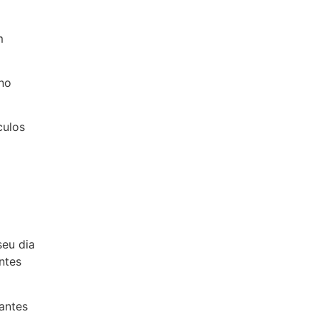
m
ano
culos
seu dia
ntes
antes