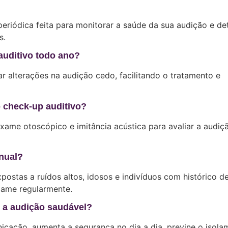
eriódica feita para monitorar a saúde da sua audição e de
s.
auditivo todo ano?
ar alterações na audição cedo, facilitando o tratamento e
 check-up auditivo?
ame otoscópico e imitância acústica para avaliar a audiç
nual?
ostas a ruídos altos, idosos e indivíduos com histórico d
xame regularmente.
r a audição saudável?
cação, aumenta a segurança no dia a dia, previne o isola