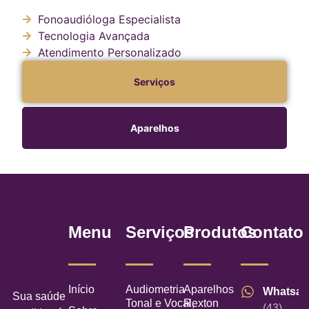
Fonoaudióloga Especialista
Tecnologia Avançada
Atendimento Personalizado
Serviços
Aparelhos
Menu
Serviços
Produtos
Contato
Início
Audiometria
Aparelhos
Whatsa
Sua saúde
Tonal e Vocal,
Rexton
(43)