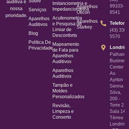
Sobre
auditiva é
Imitanciometria e
99103-
Aparelhos
nossa
Impedanciometria
Serviços
Oticon
8541
prioridade.
Acufenometria
Aparelhos
Aparelhos
Telefone
e Pesquisa do
Auditivos
Starkey
Limiar de
(43) 3367
Blog
Desconforto
5570
Política De
Mapeamento
Londrin
Privacidade
de Fala para
Palhano
Aparelhos
Business
Auditivos
Center -
Aparelhos
Av.
Auditivos
Ayrton
Tampão e
Senna d
Moldes
Silva,
Personalizados
200 -
Torre 2 -
Revisão,
Limpeza e
Sala 14
Conserto
Térreo -
Londrina