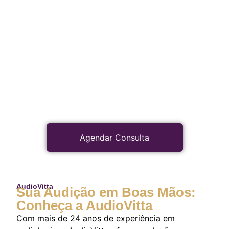
Agendar Consulta
AudioVitta
Sua Audição em Boas Mãos:
Conheça a AudioVitta
Com mais de 24 anos de experiência em