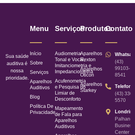
Menu
Serviços
Produtos
Contato
Início
Audiometria
Aparelhos
Whatsa
Sua saúde
Tonal e Vocal,
Rexton
(43)
Sobre
auditiva é
Imitanciometria e
99103-
Aparelhos
nossa
Impedanciometria
Serviços
Oticon
8541
prioridade.
Acufenometria
Aparelhos
Aparelhos
Telefone
e Pesquisa do
Auditivos
Starkey
Limiar de
(43) 3367
Blog
Desconforto
5570
Política De
Mapeamento
Londrin
Privacidade
de Fala para
Palhano
Aparelhos
Business
Auditivos
Center -