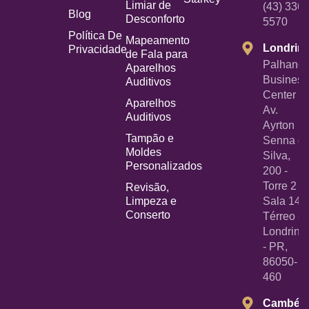
Limiar de
(43) 3367
Blog
Desconforto
5570
Política De
Mapeamento
Londrin
Privacidade
de Fala para
Palhano
Aparelhos
Business
Auditivos
Center -
Aparelhos
Av.
Auditivos
Ayrton
Tampão e
Senna d
Moldes
Silva,
Personalizados
200 -
Torre 2 -
Revisão,
Limpeza e
Sala 14
Conserto
Térreo -
Londrina
- PR,
86050-
460
Cambé