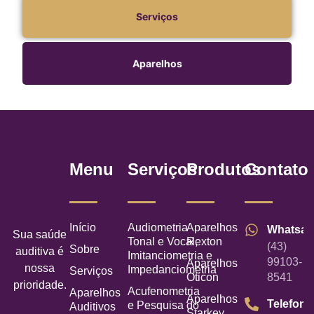
Serviços
Aparelhos
Menu
Serviços
Produtos
Contato
Início
Audiometria
Aparelhos
Whatsa
Sua saúde
Tonal e Vocal,
Rexton
(43)
Sobre
auditiva é
Imitanciometria e
99103-
Aparelhos
nossa
Impedanciometria
Serviços
Oticon
8541
prioridade.
Acufenometria
Aparelhos
Aparelhos
Telefone
e Pesquisa do
Auditivos
Starkey