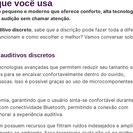
que você usa
vo pequeno e moderno que oferece conforto, alta tecnolog
 a audição sem chamar atenção.
itivo discreto
, sabe que a discrição pode fazer toda a dif
 funcionam e como escolher o melhor? Vamos conversar sob
auditivos discretos
tecnologias avançadas que permitem reduzir seu tamanho 
os para se encaixar confortavelmente dentro do ouvido,
essoas. Isso é possível graças ao uso de microcomponentes
mia, garantindo que o usuário sinta-se confortável durant
 com conectividade Bluetooth, permitindo a conexão com
orar a experiência auditiva.
m possuem recursos que filtram ruídos indesejados e ampl
mente ao ambiente. Essa tecnologia ajuda não só na melho