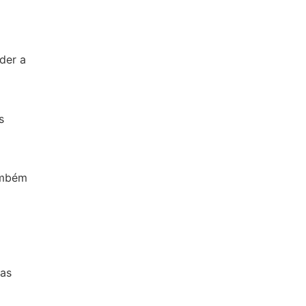
der a
s
ambém
oas