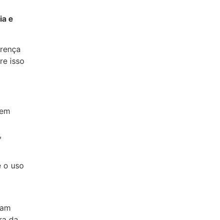
ia e
erença
re isso
sem
,
e o uso
iam
ra da