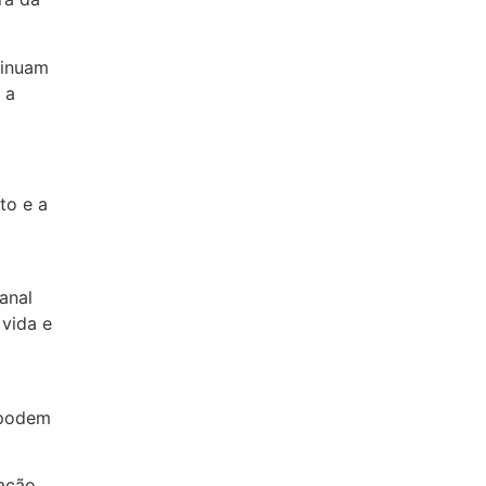
tinuam
 a
to e a
anal
 vida e
 podem
tação