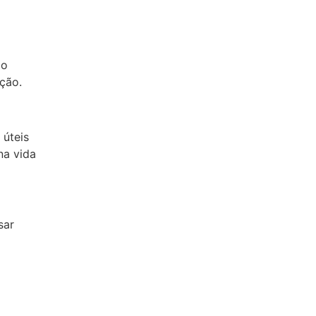
 o
ção.
úteis
na vida
sar
a