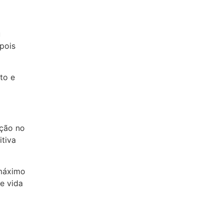
u
pois
to e
ação no
itiva
 máximo
e vida