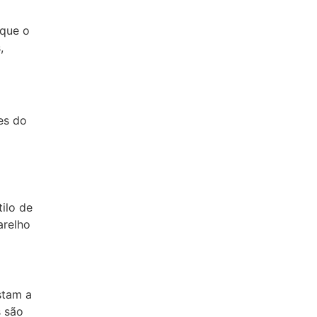
 que o
,
es do
ilo de
arelho
stam a
s são