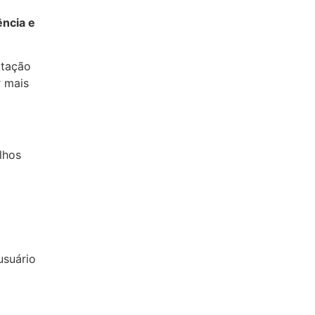
ência e
ptação
r mais
lhos
usuário