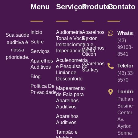
Menu
Serviços
Produtos
Contato
Início
Audiometria
Aparelhos
Whatsa
Sua saúde
Tonal e Vocal,
Rexton
(43)
Sobre
auditiva é
Imitanciometria e
99103-
Aparelhos
nossa
Impedanciometria
Serviços
Oticon
8541
prioridade.
Acufenometria
Aparelhos
Aparelhos
Telefone
e Pesquisa do
Auditivos
Starkey
Limiar de
(43) 3367
Blog
Desconforto
5570
Política De
Mapeamento
Londrin
Privacidade
de Fala para
Palhano
Aparelhos
Business
Auditivos
Center -
Aparelhos
Av.
Auditivos
Ayrton
Tampão e
Senna d