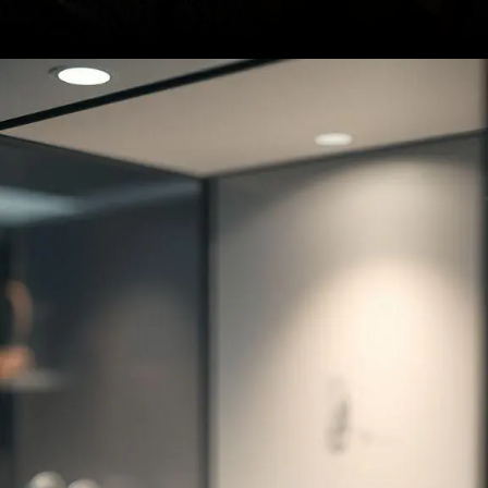
Opening
https://clinicaaudiovitta.com.br/o-impacto-social-do-aparelho-auditivo-mais-do-que-ouvir-conectar-se-com-o-mundo/