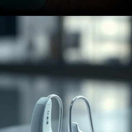
Opening
https://clinicaaudiovitta.com.br/desvendando-os-aparelhos-auditivos-tipos-tecnologias-e-como-escolher-o-ideal/