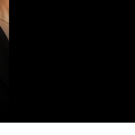
https://clinicaaudiovitta.com.br/como-cuidar-do-meu-aparelho-auditivo/