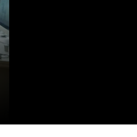
https://clinicaaudiovitta.com.br/como-a-audiovitta-cuida-da-sua-audicao/