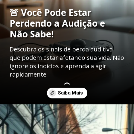
🚨 Você Pode Estar
Perdendo a Audição e
Não Sabe!
Descubra os sinais de perda auditiva
que podem estar afetando sua vida. Não
ignore os indícios e aprenda a agir
rapidamente.
Opening
https://clinicaaudiovitta.com.br/sinais-perda-auditiva-como-identificar-os-primeiros-sintomas-e-agir-rapido/